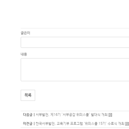
글쓴이
내용
목록
다음글 |
서부발전, 제16기 '서부공감 위피스쿨' 발대식 개최
이전글 |
한국서부발전, 교육기부 프로그램 ‘위피스쿨 15기’ 수료식 개최